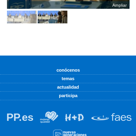
Ampliar
conócenos
temas
actualidad
participa
PP.es