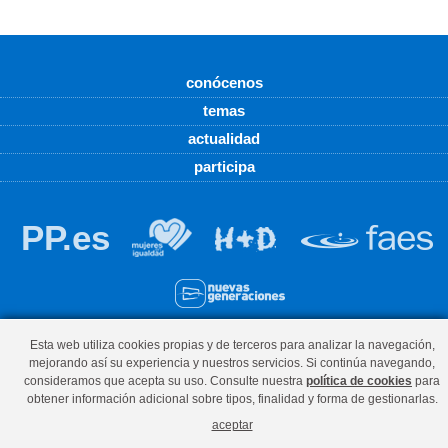
conócenos
temas
actualidad
participa
PP.es
© Partido Popular - c/Plazaola, 2, bajo, 31003, Pamplona,
Esta web utiliza cookies propias y de terceros para analizar la navegación,
mejorando así su experiencia y nuestros servicios. Si continúa navegando,
Teléfono 948 228 448
consideramos que acepta su uso. Consulte nuestra
política de cookies
para
El uso de este sitio implica la aceptación del
aviso legal
, la
política de
obtener información adicional sobre tipos, finalidad y forma de gestionarlas.
privacidad
y la
política de cookies
del Partido Popular.
aceptar