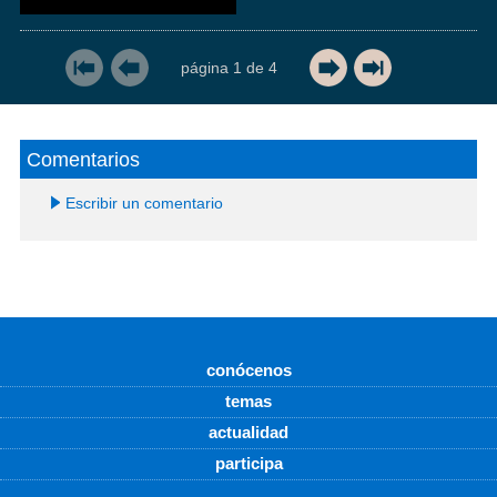
página
1
de
4
Comentarios
Escribir un comentario
conócenos
temas
actualidad
participa