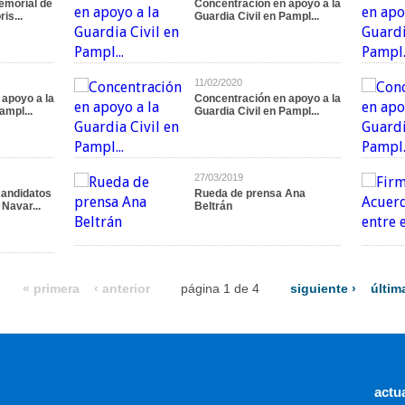
Memorial de
Concentración en apoyo a la
is...
Guardia Civil en Pampl...
11/02/2020
apoyo a la
Concentración en apoyo a la
ampl...
Guardia Civil en Pampl...
27/03/2019
candidatos
Rueda de prensa Ana
Navar...
Beltrán
« primera
‹ anterior
página 1 de 4
siguiente ›
últim
actu