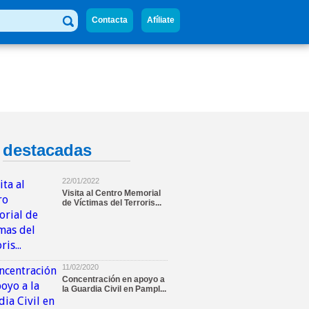
Contacta
Afíliate
2019
destacadas
Casado y Javier Esparza, en la firma del Acuerdo marco de colaborac
22/01/2022
Visita al Centro Memorial
de Víctimas del Terroris...
11/02/2020
Concentración en apoyo a
la Guardia Civil en Pampl...