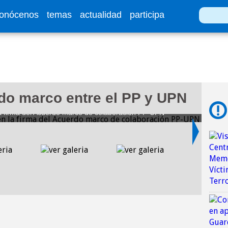
onócenos
temas
actualidad
participa
Buscar
do marco entre el PP y UPN
06/03/
la firma del Acuerdo marco de colaboración PP-UPN
Pablo 